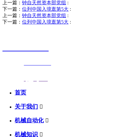
上一篇：
钟自天然资本部党组
:
下一篇：
位列中国入境逛第5大
:
上一篇：
钟自天然资本部党组
:
下一篇：
位列中国入境逛第5大
:
销售热线
0523-87590811
联系电话：
0523-87590811
传真号码：0523-87686463
邮箱地址：
nj@jsnj.com
首页
关于我们

机械自动化

机械知识
