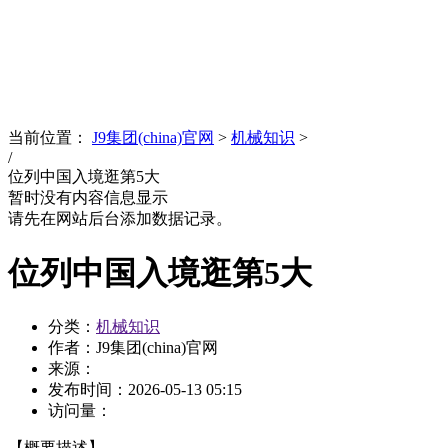
News
文化品牌
当前位置：
J9集团(china)官网
>
机械知识
>
/
位列中国入境逛第5大
暂时没有内容信息显示
请先在网站后台添加数据记录。
位列中国入境逛第5大
分类：
机械知识
作者：J9集团(china)官网
来源：
发布时间：
2026-05-13 05:15
访问量：
【概要描述】