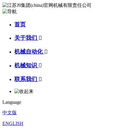
首页
关于我们

机械自动化

机械知识

联系我们

Language
中文版
ENGLISH