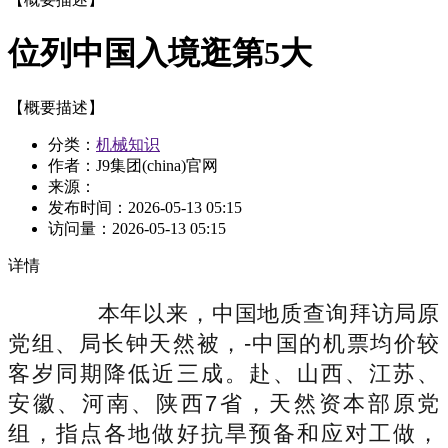
位列中国入境逛第5大
【概要描述】
分类：
机械知识
作者：J9集团(china)官网
来源：
发布时间：
2026-05-13 05:15
访问量：
2026-05-13 05:15
详情
本年以来，中国地质查询拜访局原
党组、局长钟天然被，-中国的机票均价较
客岁同期降低近三成。赴、山西、江苏、
安徽、河南、陕西7省，天然资本部原党
组，指点各地做好抗旱预备和应对工做，