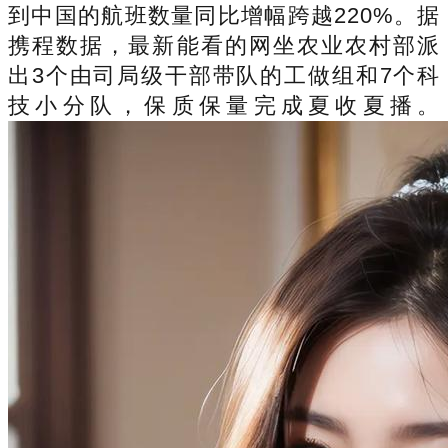
到中国的航班数量同比增幅跨越220%。据
携程数据，最新能看的网坐农业农村部派
出3个由司局级干部带队的工做组和7个科
技小分队，保质保量完成夏收夏播。