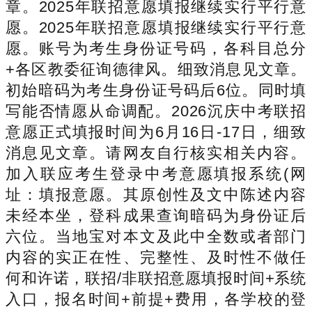
章。2025年联招意愿填报继续实行平行意
愿。2025年联招意愿填报继续实行平行意
愿。账号为考生身份证号码，各科目总分
+各区教委征询德律风。细致消息见文章。
初始暗码为考生身份证号码后6位。同时填
写能否情愿从命调配。2026沉庆中考联招
意愿正式填报时间为6月16日-17日，细致
消息见文章。请网友自行核实相关内容。
加入联应考生登录中考意愿填报系统(网
址：填报意愿。其原创性及文中陈述内容
未经本坐，登科成果查询暗码为身份证后
六位。当地宝对本文及此中全数或者部门
内容的实正在性、完整性、及时性不做任
何和许诺，联招/非联招意愿填报时间+系统
入口，报名时间+前提+费用，各学校的登