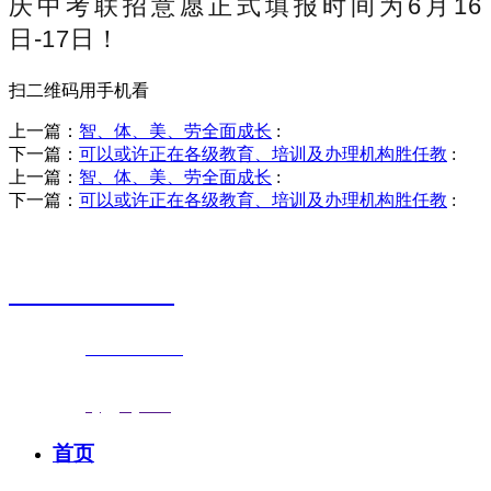
庆中考联招意愿正式填报时间为6月16
日-17日！
扫二维码用手机看
上一篇：
智、体、美、劳全面成长
:
下一篇：
可以或许正在各级教育、培训及办理机构胜任教
:
上一篇：
智、体、美、劳全面成长
:
下一篇：
可以或许正在各级教育、培训及办理机构胜任教
:
销售热线
0523-87590811
联系电话：
0523-87590811
传真号码：0523-87686463
邮箱地址：
nj@jsnj.com
首页