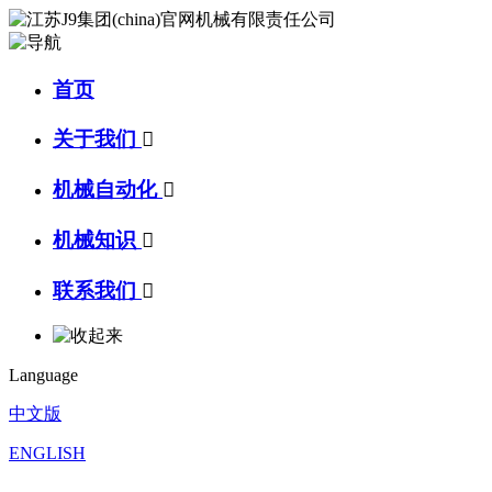
首页
关于我们

机械自动化

机械知识

联系我们

Language
中文版
ENGLISH