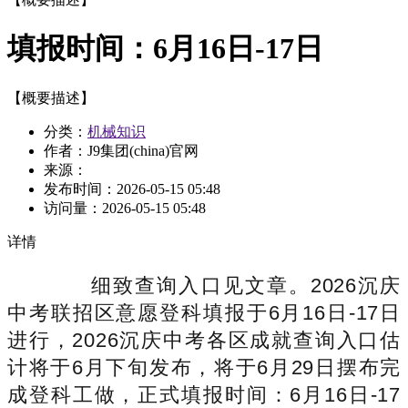
填报时间：6月16日-17日
【概要描述】
分类：
机械知识
作者：J9集团(china)官网
来源：
发布时间：
2026-05-15 05:48
访问量：
2026-05-15 05:48
详情
细致查询入口见文章。2026沉庆
中考联招区意愿登科填报于6月16日-17日
进行，2026沉庆中考各区成就查询入口估
计将于6月下旬发布，将于6月29日摆布完
成登科工做，正式填报时间：6月16日-17