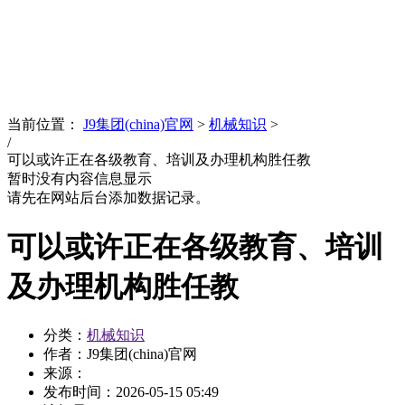
News
文化品牌
当前位置：
J9集团(china)官网
>
机械知识
>
/
可以或许正在各级教育、培训及办理机构胜任教
暂时没有内容信息显示
请先在网站后台添加数据记录。
可以或许正在各级教育、培训
及办理机构胜任教
分类：
机械知识
作者：J9集团(china)官网
来源：
发布时间：
2026-05-15 05:49