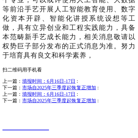
等前沿手艺开展人工智能教育使用、数字
化资本开辟、智能化讲授系统设想等工
做，具有立异创业和工程实践能力，具备
本范畴新手艺成长能力，相关消息敬请以
权势巨子部分发布的正式消息为准。努力
于培育具有良文和科学素养，
扫二维码用手机看
上一篇：
填报时间：6月16日-17日
:
下一篇：
市场自2025年三季度起恢复正增加
:
上一篇：
填报时间：6月16日-17日
:
下一篇：
市场自2025年三季度起恢复正增加
:
销售热线
0523-87590811