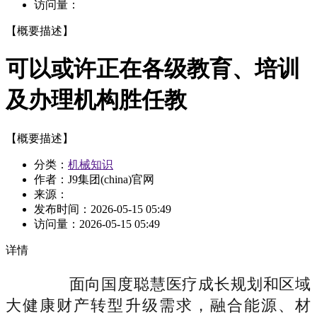
访问量：
【概要描述】
可以或许正在各级教育、培训
及办理机构胜任教
【概要描述】
分类：
机械知识
作者：J9集团(china)官网
来源：
发布时间：
2026-05-15 05:49
访问量：
2026-05-15 05:49
详情
面向国度聪慧医疗成长规划和区域
大健康财产转型升级需求，融合能源、材