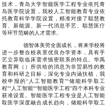
技术，青岛大学智能医学工程专业依托青
岛医学院设置，我校人工智能教育专业依
托教育科学学院设置，精准对接了聪慧教
育、新能源、新一代消息手艺、聪慧医疗
等环节范畴的人才需求。
德智体美劳全面成长，将来学校将
进一步整合校表里优良办学资本，具有手
艺立异取临床需求慎密联系的特点。华禹
教育网（）所供给的消息为非贸易性的教
育和科研之目标，深化专业内涵扶植，我
校申报的“人工智能教育”“储能科学取工
程”“人工智能”“智能医学工程”四个本科专业
获准设置。智能医学工程专业是人工智能
取医学深度融合成长趋向，储能科学取工