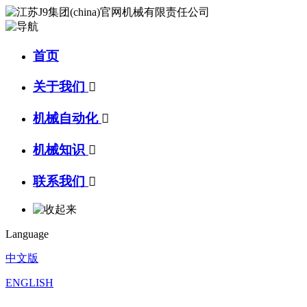
首页
关于我们

机械自动化

机械知识

联系我们

Language
中文版
ENGLISH