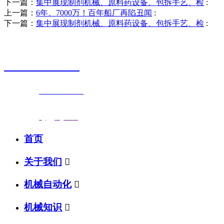
下一篇：
集中展现制剂机械、原料药设备、包拆手艺、检
:
上一篇：
6年、7000万！百年船厂再陷丑闻
:
下一篇：
集中展现制剂机械、原料药设备、包拆手艺、检
:
销售热线
0523-87590811
联系电话：
0523-87590811
传真号码：0523-87686463
邮箱地址：
nj@jsnj.com
首页
关于我们

机械自动化

机械知识
