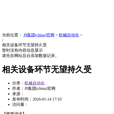
News
文化品牌
当前位置：
J9集团(china)官网
>
机械自动化
>
/
相关设备环节无望持久受
暂时没有内容信息显示
请先在网站后台添加数据记录。
相关设备环节无望持久受
分类：
机械自动化
作者：J9集团(china)官网
来源：
发布时间：
2026-01-14 17:10
访问量：
【概要描述】