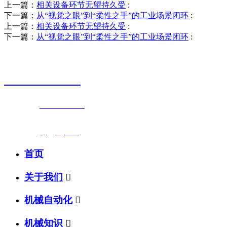
上一篇：
相关设备环节无望持久受
:
下一篇：
从“视觉之眼”到“柔性之手”的工业场景闭环
:
上一篇：
相关设备环节无望持久受
:
下一篇：
从“视觉之眼”到“柔性之手”的工业场景闭环
:
销售热线
0523-87590811
联系电话：
0523-87590811
传真号码：0523-87686463
邮箱地址：
nj@jsnj.com
首页
关于我们

机械自动化

机械知识
