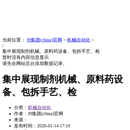
News
文化品牌
当前位置：
J9集团(china)官网
>
机械自动化
>
/
集中展现制剂机械、原料药设备、包拆手艺、检
暂时没有内容信息显示
请先在网站后台添加数据记录。
集中展现制剂机械、原料药设
备、包拆手艺、检
分类：
机械自动化
作者：J9集团(china)官网
来源：
发布时间：
2026-01-14 17:10