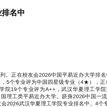
业排名中
。正在校友会2026中国平易近办大学排名
月，5个专业评为中国四星级专业（4★），正在
院19个专业评为A++，武汉华夏理工学院
中国理工类平易近办大学。跻身2026中国
会2026武汉华夏理工学院专业排名中。4个