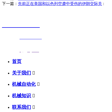
下一篇：
先前正在美国和以色列空袭中受伤的伊朗交际关
:
销售热线
0523-87590811
联系电话：
0523-87590811
传真号码：0523-87686463
邮箱地址：
nj@jsnj.com
首页
关于我们

机械自动化

机械知识

联系我们
