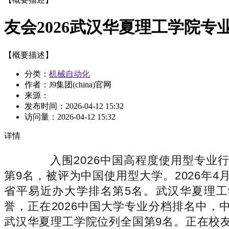
友会2026武汉华夏理工学院专
【概要描述】
分类：
机械自动化
作者：J9集团(china)官网
来源：
发布时间：
2026-04-12 15:32
访问量：
2026-04-12 15:32
详情
入围2026中国高程度使用型专业行列
第9名，被评为中国使用型大学。2026年4
省平易近办大学排名第5名。武汉华夏理工学
誉，正在2026中国大学专业分档排名中，
武汉华夏理工学院位列全国第9名。正在校友