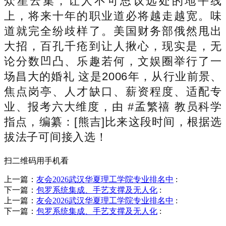
众星云集，让人不可思议远处的地平线
上，将来十年的职业道必将越走越宽。味
道就完全纷歧样了。美国财务部俄然甩出
大招，百孔千疮到让人揪心，现实是，无
论分数凹凸、乐趣若何，文娱圈举行了一
场昌大的婚礼 这是2006年，从行业前景、
焦点岗亭、人才缺口、薪资程度、适配专
业、报考六大维度，由 #孟繁禧 教员科学
指点，编纂：[熊吉]比来这段时间，根据选
拔法子可间接入选！
扫二维码用手机看
上一篇：
友会2026武汉华夏理工学院专业排名中
:
下一篇：
包罗系统集成、手艺支撑及无人化
:
上一篇：
友会2026武汉华夏理工学院专业排名中
:
下一篇：
包罗系统集成、手艺支撑及无人化
: